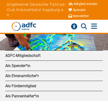
Mitglied werden
Allgemeiner Deutscher Fahrrad-
Club Kreisverband Augsburg e.
Spenden
V.
Newsletter
ADFC-Mitgliedschaft
Als Spender*in
Als Ehrenamtliche*r
Als Fördermitglied
Als Pannenhelfer*in