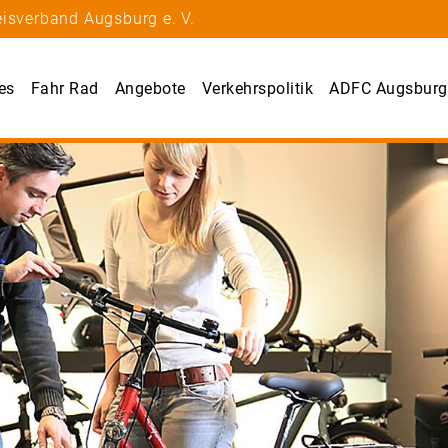
eisverband Augsburg e. V.
es
Fahr Rad
Angebote
Verkehrspolitik
ADFC Augsburg