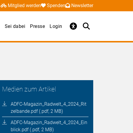
Mitglied werden
Spenden
Newsletter
Sei dabei
Presse
Login
Medien zum Artikel
ADFC-Magazin_Radwelt_4_2024_Rit
zelbande.pdf (.pdf, 2 MB)
ADFC-Magazin_Radwelt_4_2024_Ein
blick.pdf (.pdf, 2 MB)