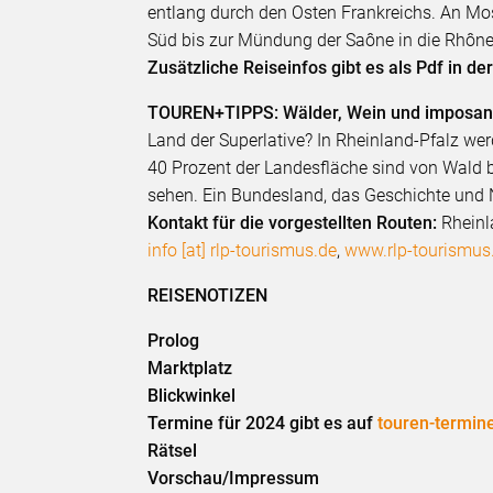
entlang durch den Osten Frankreichs. An Mo
Süd bis zur Mündung der Saône in die Rhône.
Zusätzliche Reiseinfos gibt es als Pdf in d
TOUREN+TIPPS: Wälder, Wein und imposant
Land der Superlative? In Rheinland-Pfalz we
40 Prozent der Landesfläche sind von Wald b
sehen. Ein Bundesland, das Geschichte und N
Kontakt für die vorgestellten Routen:
Rheinl
info [at] rlp-tourismus.de
,
www.rlp-tourismus
REISENOTIZEN
Prolog
Marktplatz
Blickwinkel
Termine für 2024 gibt es auf
touren-termin
Rätsel
Vorschau/Impressum