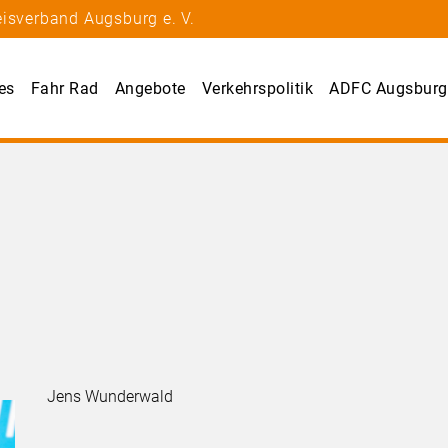
eisverband Augsburg e. V.
es
Fahr Rad
Angebote
Verkehrspolitik
ADFC Augsburg
Jens Wunderwald