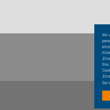
Wir 
pers
einz
Klic
‚Ein
Ihre
Cook
‚Ein
Sie 