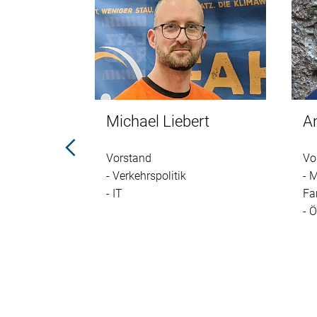
Michael Liebert
A
Vorstand
hen
Vo
- Verkehrspolitik
att)
- 
- IT
Fa
- Ö