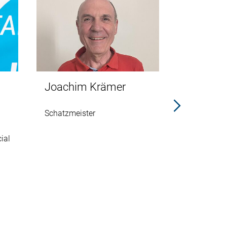
Joachim Krämer
Claus Ri
Schatzmeister
Beisitzer R
TourGuide
ial