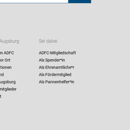
Augsburg
Sei dabei
en ADFC
ADFC-Mitgliedschaft
or Ort
Als Spender*in
ationen
Als Ehrenamtliche*r
nd
Als Fördermitglied
Augsburg
Als Pannenhelfer*in
itglieder
t