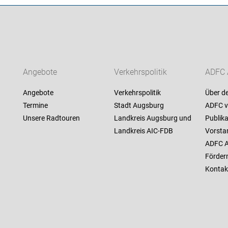
Angebote
Verkehrspolitik
ADFC 
Angebote
Verkehrspolitik
Über d
Termine
Stadt Augsburg
ADFC v
Unsere Radtouren
Landkreis Augsburg und
Publik
Landkreis AIC-FDB
Vorsta
ADFC 
Förderm
Kontak